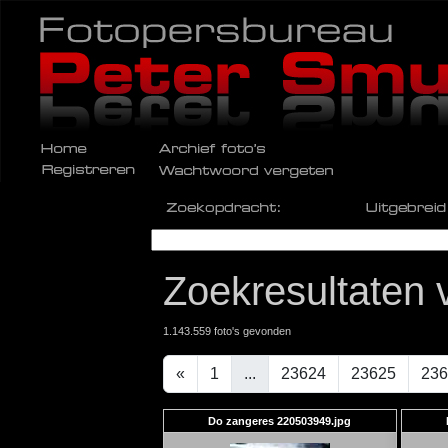
Zoekresultaten v
1.143.559 foto's gevonden
«
1
...
23624
23625
236
Do zangeres 220503949.jpg