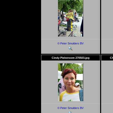
© Peter Smulders BV
Cindy Pielstroom 270503.jpg
Ch
© Peter Smulders BV