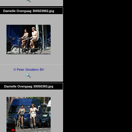
Danielle Overgaag 300503992.jpg
© Peter Smulders BV
Danielle Overgaag 30050393.jpg