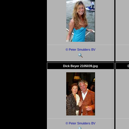
© Peter Smulders BV
Dick Beyer 2105039.jpg
© Peter Smulders BV