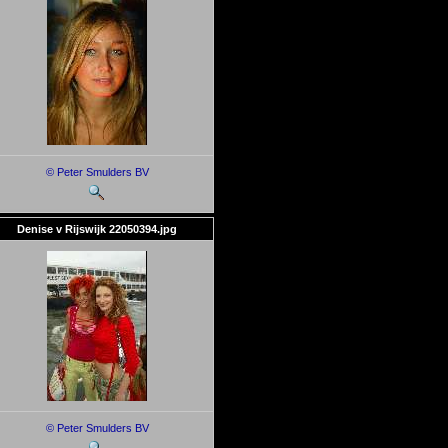
© Peter Smulders BV
Denise v Rijswijk 22050394.jpg
© Peter Smulders BV