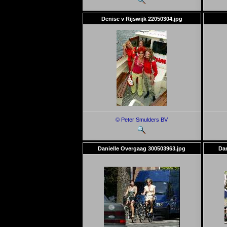
Denise v Rijswijk 22050304.jpg
© Peter Smulders BV
Danielle Overgaag 300503963.jpg
Dan