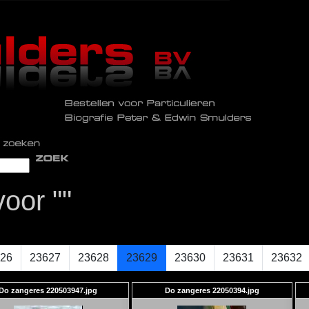
oor ""
26
23627
23628
23629
23630
23631
23632
Do zangeres 220503947.jpg
Do zangeres 22050394.jpg