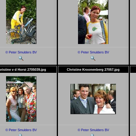
© Peter Smulders BV
© Peter Smulders BV
ristine v d Horst 2705039.jpg
Christine Kroonenberg 27057.jpg
© Peter Smulders BV
© Peter Smulders BV