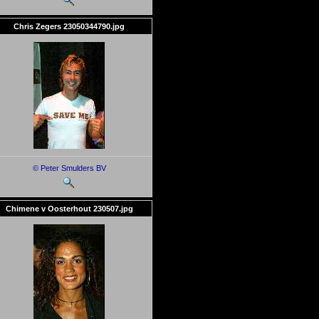
Chris Zegers 23050344790.jpg
© Peter Smulders BV
Chimene v Oosterhout 230507.jpg