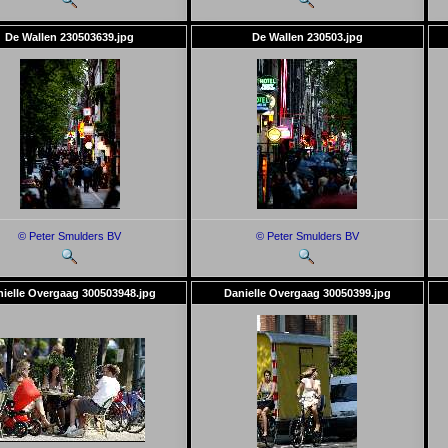
De Wallen 230503639.jpg
De Wallen 230503.jpg
© Peter Smulders BV
© Peter Smulders BV
ielle Overgaag 300503948.jpg
Danielle Overgaag 30050399.jpg