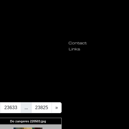
23633
...
23825
»
Do zangeres 220503.jpg