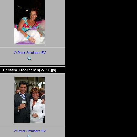
© Peter Smulders BV
Christine Kroonenberg 27050.jpg
© Peter Smulders BV