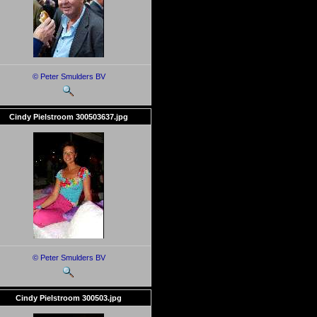
© Peter Smulders BV
Cindy Pielstroom 300503637.jpg
© Peter Smulders BV
Cindy Pielstroom 300503.jpg