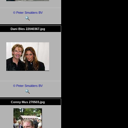
© Peter Smulders BV
Dani Bles 22040367.jpg
© Peter Smulders BV
Conny Mus 270503.jpg