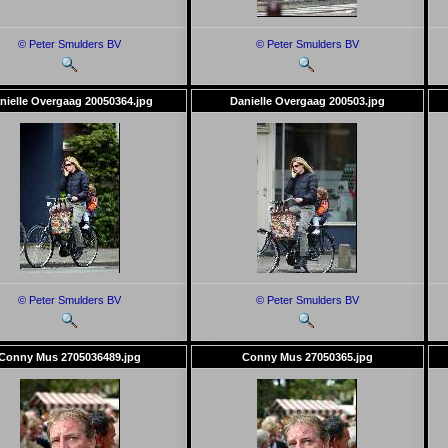
© Peter Smulders BV
© Peter Smulders BV
nielle Overgaag 20050364.jpg
Danielle Overgaag 200503.jpg
© Peter Smulders BV
© Peter Smulders BV
Conny Mus 2705036489.jpg
Conny Mus 27050365.jpg