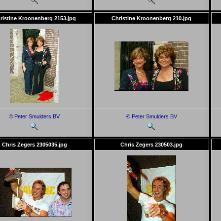
ristine Kroonenberg 2153.jpg
Christine Kroonenberg 210.jpg
© Peter Smulders BV
© Peter Smulders BV
Chris Zegers 2305035.jpg
Chris Zegers 230503.jpg