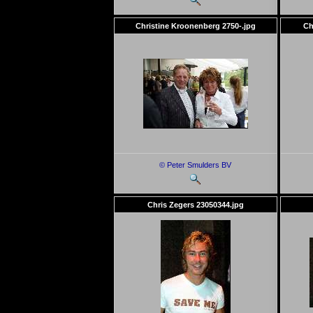
Christine Kroonenberg 2750-.jpg
Ch
© Peter Smulders BV
Chris Zegers 23050344.jpg