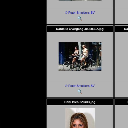
© Peter Smulders BV
Danielle Overgaag 30050392.jpg
Da
© Peter Smulders BV
Dani Bles 220403.jpg