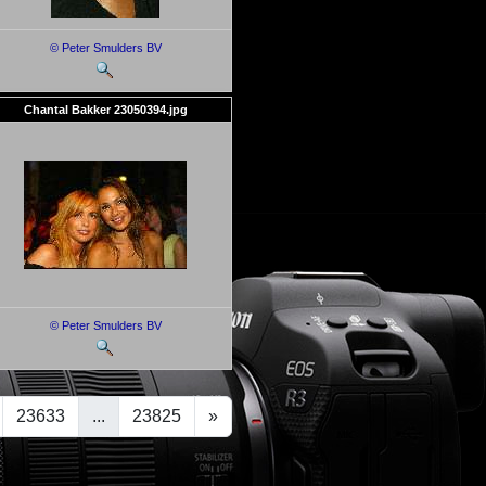
© Peter Smulders BV
Chantal Bakker 23050394.jpg
© Peter Smulders BV
23633
...
23825
»