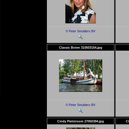
© Peter Smulders BV
Classic Boten 310503154.jpg
© Peter Smulders BV
Cindy Pielstroom 27050394.jpg
Ci