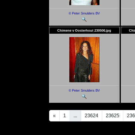
© Peter Smulders BV
Chimene v Oosterhout 230506.jpg
Chi
© Peter Smulders BV
«
1
...
23624
23625
236