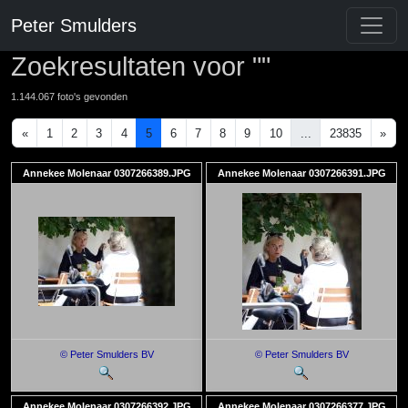
Peter Smulders
Zoekresultaten voor ""
1.144.067 foto's gevonden
«
1
2
3
4
5
6
7
8
9
10
...
23835
»
Annekee Molenaar 0307266389.JPG
Annekee Molenaar 0307266391.JPG
© Peter Smulders BV
© Peter Smulders BV
Annekee Molenaar 0307266392.JPG
Annekee Molenaar 0307266377.JPG