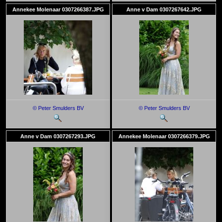
Annekee Molenaar 0307266387.JPG
Anne v Dam 0307267642.JPG
© Peter Smulders BV
© Peter Smulders BV
Anne v Dam 0307267293.JPG
Annekee Molenaar 0307266379.JPG