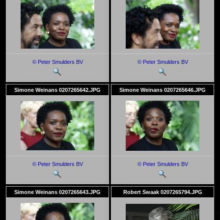
© Peter Smulders BV
© Peter Smulders BV
Simone Weinans 0207265642.JPG
Simone Weinans 0207265646.JPG
© Peter Smulders BV
© Peter Smulders BV
Simone Weinans 0207265643.JPG
Robert Swaak 0207265794.JPG