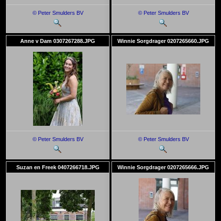
© Peter Smulders BV
© Peter Smulders BV
Anne v Dam 0307267288.JPG
Winnie Sorgdrager 0207265660.JPG
© Peter Smulders BV
© Peter Smulders BV
Suzan en Freek 0407266718.JPG
Winnie Sorgdrager 0207265666.JPG